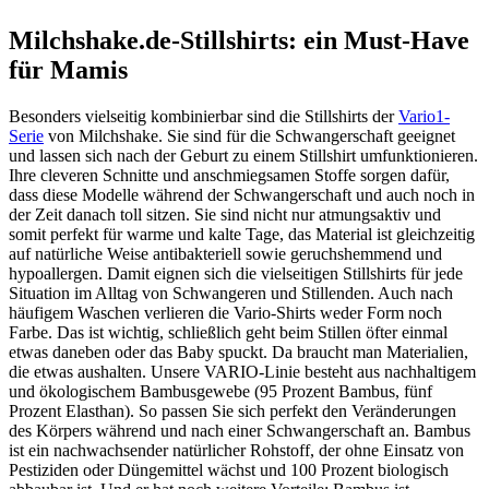
Milchshake.de-Stillshirts: ein Must-Have
für Mamis
Besonders vielseitig kombinierbar sind die Stillshirts der
Vario1-
Serie
von Milchshake. Sie sind für die Schwangerschaft geeignet
und lassen sich nach der Geburt zu einem Stillshirt umfunktionieren.
Ihre cleveren Schnitte und anschmiegsamen Stoffe sorgen dafür,
dass diese Modelle während der Schwangerschaft und auch noch in
der Zeit danach toll sitzen. Sie sind nicht nur atmungsaktiv und
somit perfekt für warme und kalte Tage, das Material ist gleichzeitig
auf natürliche Weise antibakteriell sowie geruchshemmend und
hypoallergen. Damit eignen sich die vielseitigen Stillshirts für jede
Situation im Alltag von Schwangeren und Stillenden. Auch nach
häufigem Waschen verlieren die Vario-Shirts weder Form noch
Farbe. Das ist wichtig, schließlich geht beim Stillen öfter einmal
etwas daneben oder das Baby spuckt. Da braucht man Materialien,
die etwas aushalten. Unsere VARIO-Linie besteht aus nachhaltigem
und ökologischem Bambusgewebe (95 Prozent Bambus, fünf
Prozent Elasthan). So passen Sie sich perfekt den Veränderungen
des Körpers während und nach einer Schwangerschaft an. Bambus
ist ein nachwachsender natürlicher Rohstoff, der ohne Einsatz von
Pestiziden oder Düngemittel wächst und 100 Prozent biologisch