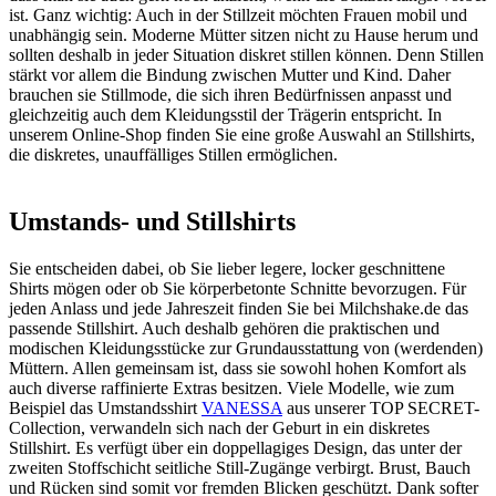
ist. Ganz wichtig: Auch in der Stillzeit möchten Frauen mobil und
unabhängig sein. Moderne Mütter sitzen nicht zu Hause herum und
sollten deshalb in jeder Situation diskret stillen können. Denn Stillen
stärkt vor allem die Bindung zwischen Mutter und Kind. Daher
brauchen sie Stillmode, die sich ihren Bedürfnissen anpasst und
gleichzeitig auch dem Kleidungsstil der Trägerin entspricht. In
unserem Online-Shop finden Sie eine große Auswahl an Stillshirts,
die diskretes, unauffälliges Stillen ermöglichen.
Umstands- und Stillshirts
Sie entscheiden dabei, ob Sie lieber legere, locker geschnittene
Shirts mögen oder ob Sie körperbetonte Schnitte bevorzugen. Für
jeden Anlass und jede Jahreszeit finden Sie bei Milchshake.de das
passende Stillshirt. Auch deshalb gehören die praktischen und
modischen Kleidungsstücke zur Grundausstattung von (werdenden)
Müttern. Allen gemeinsam ist, dass sie sowohl hohen Komfort als
auch diverse raffinierte Extras besitzen. Viele Modelle, wie zum
Beispiel das Umstandsshirt
VANESSA
aus unserer TOP SECRET-
Collection, verwandeln sich nach der Geburt in ein diskretes
Stillshirt. Es verfügt über ein doppellagiges Design, das unter der
zweiten Stoffschicht seitliche Still-Zugänge verbirgt. Brust, Bauch
und Rücken sind somit vor fremden Blicken geschützt. Dank softer