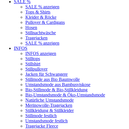
SALE %
SALE % anzeigen
Tops & Shirts
Kleider & Röcke
Pullover & Cardigans
Hosen
Stillnachtwäsche
Tragejacken
SALE % anzeigen
INFOS
INFOS anzeigen
Stilltops
Stillshirt
Stillpullover
Jacken für Schwangere
Stillmode aus Bio Baumwolle
Umstandsmode aus Bambusviskose
Bio-Stillmode & Bio-Stillkleidung
Bio-Umstandsmode & Öko-Umstandsmode
Natürliche Umstandsmode
Merinowolle-Tragejacken
Stillkleidung & Stillkleider
Stillmode festlich
Umstandsmode festlich
Tragejacke Fleece