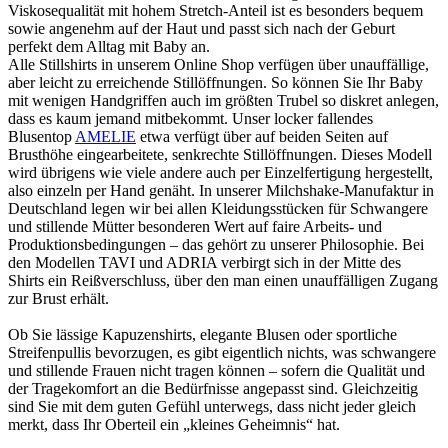
Viskosequalität mit hohem Stretch-Anteil ist es besonders bequem
sowie angenehm auf der Haut und passt sich nach der Geburt
perfekt dem Alltag mit Baby an.
Alle Stillshirts in unserem Online Shop verfügen über unauffällige,
aber leicht zu erreichende Stillöffnungen. So können Sie Ihr Baby
mit wenigen Handgriffen auch im größten Trubel so diskret anlegen,
dass es kaum jemand mitbekommt. Unser locker fallendes
Blusentop
AMELIE
etwa verfügt über auf beiden Seiten auf
Brusthöhe eingearbeitete, senkrechte Stillöffnungen. Dieses Modell
wird übrigens wie viele andere auch per Einzelfertigung hergestellt,
also einzeln per Hand genäht. In unserer Milchshake-Manufaktur in
Deutschland legen wir bei allen Kleidungsstücken für Schwangere
und stillende Mütter besonderen Wert auf faire Arbeits- und
Produktionsbedingungen – das gehört zu unserer Philosophie. Bei
den Modellen TAVI und ADRIA verbirgt sich in der Mitte des
Shirts ein Reißverschluss, über den man einen unauffälligen Zugang
zur Brust erhält.
Ob Sie lässige Kapuzenshirts, elegante Blusen oder sportliche
Streifenpullis bevorzugen, es gibt eigentlich nichts, was schwangere
und stillende Frauen nicht tragen können – sofern die Qualität und
der Tragekomfort an die Bedürfnisse angepasst sind. Gleichzeitig
sind Sie mit dem guten Gefühl unterwegs, dass nicht jeder gleich
merkt, dass Ihr Oberteil ein „kleines Geheimnis“ hat.