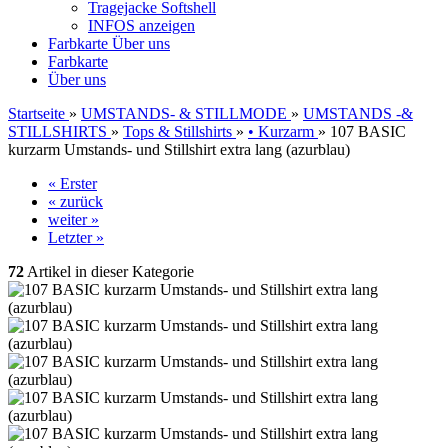
Tragejacke Softshell
INFOS anzeigen
Farbkarte
Über uns
Farbkarte
Über uns
Startseite
»
UMSTANDS- & STILLMODE
»
UMSTANDS -&
STILLSHIRTS
»
Tops & Stillshirts
»
• Kurzarm
»
107 BASIC
kurzarm Umstands- und Stillshirt extra lang (azurblau)
« Erster
« zurück
weiter »
Letzter »
72
Artikel in dieser Kategorie