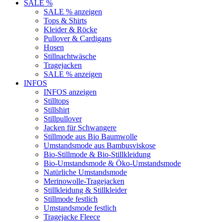
SALE %
SALE % anzeigen
Tops & Shirts
Kleider & Röcke
Pullover & Cardigans
Hosen
Stillnachtwäsche
Tragejacken
SALE % anzeigen
INFOS
INFOS anzeigen
Stilltops
Stillshirt
Stillpullover
Jacken für Schwangere
Stillmode aus Bio Baumwolle
Umstandsmode aus Bambusviskose
Bio-Stillmode & Bio-Stillkleidung
Bio-Umstandsmode & Öko-Umstandsmode
Natürliche Umstandsmode
Merinowolle-Tragejacken
Stillkleidung & Stillkleider
Stillmode festlich
Umstandsmode festlich
Tragejacke Fleece