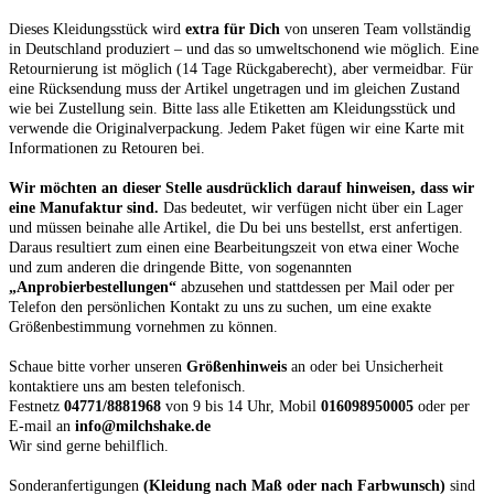
Dieses Kleidungsstück wird
extra für Dich
von unseren Team vollständig
in Deutschland produziert – und das so umweltschonend wie möglich. Eine
Retournierung ist möglich (14 Tage Rückgaberecht), aber vermeidbar. Für
eine Rücksendung muss der Artikel ungetragen und im gleichen Zustand
wie bei Zustellung sein. Bitte lass alle Etiketten am Kleidungsstück und
verwende die Originalverpackung. Jedem Paket fügen wir eine Karte mit
Informationen zu Retouren bei.
Wir möchten an dieser Stelle ausdrücklich darauf hinweisen, dass wir
eine Manufaktur sind.
Das bedeutet, wir verfügen nicht über ein Lager
und müssen beinahe alle Artikel, die Du bei uns bestellst, erst anfertigen.
Daraus resultiert zum einen eine Bearbeitungszeit von etwa einer Woche
und zum anderen die dringende Bitte, von sogenannten
„Anprobierbestellungen“
abzusehen und stattdessen per Mail oder per
Telefon den persönlichen Kontakt zu uns zu suchen, um eine exakte
Größenbestimmung vornehmen zu können.
Schaue bitte vorher unseren
Größenhinweis
an oder bei Unsicherheit
kontaktiere uns am besten telefonisch.
Festnetz
04771/8881968
von 9 bis 14 Uhr, Mobil
016098950005
oder per
E-mail an
info@milchshake.de
Wir sind gerne behilflich.
Sonderanfertigungen
(Kleidung nach Maß oder nach Farbwunsch)
sind