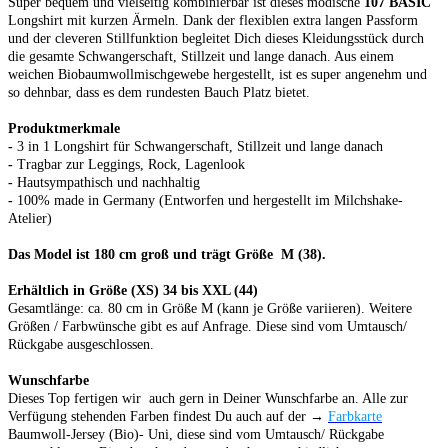
Super bequem und vielseitig kombinierbar ist dieses modische
107 BASIC
Longshirt mit kurzen Ärmeln. Dank der flexiblen extra langen Passform
und der cleveren Stillfunktion begleitet Dich dieses Kleidungsstück durch
die gesamte Schwangerschaft, Stillzeit und lange danach. Aus einem
weichen Biobaumwollmischgewebe hergestellt, ist es super angenehm und
so dehnbar, dass es dem rundesten Bauch Platz bietet.
Produktmerkmale
-
3 in 1 Longshirt für Schwangerschaft, Stillzeit und lange danach
-
Tragbar zur Leggings, Rock, Lagenlook
-
Hautsympathisch und nachhaltig
-
100% made in Germany (Entworfen und hergestellt im Milchshake-
Atelier)
Das Model ist 180 cm groß und trägt Größe M (38).
Erhältlich in Größe
(XS) 34 bis XXL (44)
Gesamtlänge: ca. 80 cm in Größe M (kann je Größe variieren).
Weitere
Größen / Farbwünsche
gibt es auf Anfrage.
Diese
sind vom Umtausch/
Rückgabe ausgeschlossen.
Wunschfarbe
Dieses Top fertigen wir auch gern in Deiner Wunschfarbe an. Alle zur
Verfügung stehenden Farben findest Du auch auf der →
Farbkarte
Baumwoll-Jersey (Bio)- Uni,
diese
sind vom Umtausch/ Rückgabe