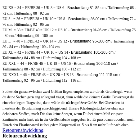
EU XS = 34 = FR/BE 36 = UK 8 = US 6
- Brustumfang 81-85 cm
/ Taillenumfang 68 -
72 cm / Hüftumfang 88 - 92 cm
EU S = 36 = FR/BE 38 = UK 10 = US 8
- Brustumfang
86-90
cm
/ Taillenumfang 72 -
76 cm / Hüftumfang 92 - 96 cm
EU M = 38 = FR/BE 40 = UK 12 = US 10
- Brustumfang
91-95
cm
/ Taillenumfang 76
- 80 cm / Hüftumfang 96 - 100 cm
EU L = 40 = FR/BE 42 = UK 14 = US 12
- Brustumfang 96-100 cm
/ Taillenumfang
80 - 84 cm / Hüftumfang 100 - 104 cm
EU XL = 42 = FR/BE 44 = UK 16 = US 14
- Brustumfang 101-105 cm
/
Taillenumfang 84 - 88 cm / Hüftumfang 104 - 108 cm
EU XXL = 44 = FR/BE 46 = UK 18 = US 16
- Brustumfang 106-110 cm
/
Taillenumfang 88 - 92 cm / Hüftumfang 108 - 112 cm
EU XXXL = 46 = FR/BE 48 = UK 20 = US 18
- Brustumfang 111-115 cm
/
Taillenumfang 92 - 96 cm / Hüftumfang 112 - 116 cm
Solltest du genau zwischen zwei Größen liegen, empfehlen wir dir als Grundregel: wenn
du deine Sachen gern eng anliegend trägst, dann wähle die kleinere Größe. Bevorzugst du
eine eher legere Tragweise, dann wähle die
nächstgrößere Größe
. Bei Oberteilen ist
meistens der Brustumfang ausschlaggebend.
Unsere Kleidungsstücke bestehen aus
dehnbaren Stoffen, mach Dir also keine Sorgen, wenn Du bei einem Maß ein paar
Zentimeter mehr hast, als in der Größentabelle angegeben ist. Es passt dann trotzdem noch.
Durch den Elasthananteil ist bei jedem Körpermaß ca. 5 bis 8 cm mehr Luft nach oben.
Retourenabwicklung
Retourenabwicklung