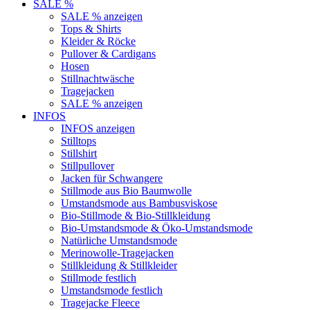
SALE %
SALE % anzeigen
Tops & Shirts
Kleider & Röcke
Pullover & Cardigans
Hosen
Stillnachtwäsche
Tragejacken
SALE % anzeigen
INFOS
INFOS anzeigen
Stilltops
Stillshirt
Stillpullover
Jacken für Schwangere
Stillmode aus Bio Baumwolle
Umstandsmode aus Bambusviskose
Bio-Stillmode & Bio-Stillkleidung
Bio-Umstandsmode & Öko-Umstandsmode
Natürliche Umstandsmode
Merinowolle-Tragejacken
Stillkleidung & Stillkleider
Stillmode festlich
Umstandsmode festlich
Tragejacke Fleece