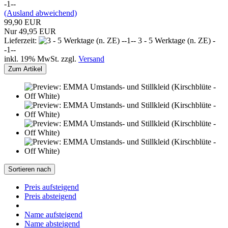
-1--
(Ausland abweichend)
99,90 EUR
Nur 49,95 EUR
Lieferzeit:
3 - 5 Werktage (n. ZE) -
-1--
inkl. 19% MwSt. zzgl.
Versand
Zum Artikel
Sortieren nach
Preis aufsteigend
Preis absteigend
Name aufsteigend
Name absteigend