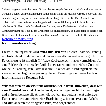
Taillenumfang 92 - 96 cm / Hüftumfang 112 - 116 cm
Solltest du genau zwischen zwei Größen liegen, empfehlen wir dir als Grundregel: wenn
du deine Sachen gern eng anliegend trägst, dann wähle die kleinere Größe. Bevorzugst du
eine eher legere Tragweise, dann wähle die
nächstgrößere Größe
. Bei Oberteilen ist
meistens der Brustumfang ausschlaggebend.
Unsere Kleidungsstücke bestehen aus
dehnbaren Stoffen, mach Dir also keine Sorgen, wenn Du bei einem Maß ein paar
Zentimeter mehr hast, als in der Größentabelle angegeben ist. Es passt dann trotzdem noch.
Durch den Elasthananteil ist bei jedem Körpermaß ca. 5 bis 8 cm mehr Luft nach oben.
Retourenabwicklung
Retourenabwicklung
Dieses Kleidungsstück wird
extra für Dich
von unseren Team vollständig
in Deutschland produziert – und das so umweltschonend wie möglich. Eine
Retournierung ist möglich (14 Tage Rückgaberecht), aber vermeidbar. Für
eine Rücksendung muss der Artikel ungetragen und im gleichen Zustand
wie bei Zustellung sein. Bitte lass alle Etiketten am Kleidungsstück und
verwende die Originalverpackung. Jedem Paket fügen wir eine Karte mit
Informationen zu Retouren bei.
Wir möchten an dieser Stelle ausdrücklich darauf hinweisen, dass wir
eine Manufaktur sind.
Das bedeutet, wir verfügen nicht über ein Lager
und müssen beinahe alle Artikel, die Du bei uns bestellst, erst anfertigen.
Daraus resultiert zum einen eine Bearbeitungszeit von etwa einer Woche
und zum anderen die dringende Bitte, von sogenannten