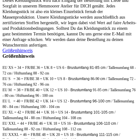
Dieses Kleidungsstück wird nach Eingang der Bestellung mit Liebe und
Sorgfalt in unserem Hemmoorer Atelier für DICH genäht. Jedes
Kleidungsstück ist also ein kleines Einzelstück fernab der
Massenproduktion. Unsere Kleidungsstücke werden ausschließlich aus
zertifizierten Stoffen hergestellt, wir legen dabei viel Wert auf faire Arbeits-
und Produktionsbedingungen. Solltest Du das Kleidungsstück zu einem
ganz bestimmten Termin benötigen, kannst Du uns gerne eine E-Mail mit
einer Anfrage schicken. Wir werden dann deine Bestellung zu deinen
Wunschtermin anfertigen.
Größenhinweis
Größenhinweis
EU XS = 34 = FR/BE 36 = UK 8 = US 6
- Brustumfang 81-85 cm
/ Taillenumfang 68 -
72 cm / Hüftumfang 88 - 92 cm
EU S = 36 = FR/BE 38 = UK 10 = US 8
- Brustumfang
86-90
cm
/ Taillenumfang 72 -
76 cm / Hüftumfang 92 - 96 cm
EU M = 38 = FR/BE 40 = UK 12 = US 10
- Brustumfang
91-95
cm
/ Taillenumfang 76
- 80 cm / Hüftumfang 96 - 100 cm
EU L = 40 = FR/BE 42 = UK 14 = US 12
- Brustumfang 96-100 cm
/ Taillenumfang
80 - 84 cm / Hüftumfang 100 - 104 cm
EU XL = 42 = FR/BE 44 = UK 16 = US 14
- Brustumfang 101-105 cm
/
Taillenumfang 84 - 88 cm / Hüftumfang 104 - 108 cm
EU XXL = 44 = FR/BE 46 = UK 18 = US 16
- Brustumfang 106-110 cm
/
Taillenumfang 88 - 92 cm / Hüftumfang 108 - 112 cm
EU XXXL = 46 = FR/BE 48 = UK 20 = US 18
- Brustumfang 111-115 cm
/