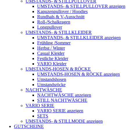
UMSTANDS- & STILLPULLOVER
UMSTANDS- & STILLPULLOVER anzeigen
Kapuzenpullover / Hoodies
Rundhals & V-Ausschnitt
Roll-/Schalkragen
Longpullover
UMSTANDS- & STILLKLEIDER
UMSTANDS- & STILLKLEIDER anzeigen
Frühling /Sommer
Herbst / Winter
Casual Kleider
Festliche Kleider
VARIO Kleider
UMSTANDS-HOSEN & RÖCKE
UMSTANDS-HOSEN & RÖCKE anzeigen
Umstandshosen
Umstandsröcke
NACHTWÄSCHE
NACHTWÄSCHE anzeigen
STILL NACHTWÄSCHE
VARIO SERIE
VARIO SERIE anzeigen
SETS
UMSTANDS- & STILLMODE anzeigen
GUTSCHEINE