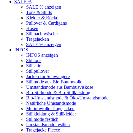
SALE %
SALE % anzeigen
Tops & Shirts
Kleider & Röcke
Pullover & Cardigans
Hosen
Stillnachtwäsche
Tragejacken
SALE % anzeigen
INFOS
INFOS anzeigen
Stilltops
Stillshirt
Stillpullover
Jacken für Schwangere
Stillmode aus Bio Baumwolle
Umstandsmode aus Bambusviskose
Bio-Stillmode & Bio-Stillkleidung
Bio-Umstandsmode & Öko-Umstandsmode
Natürliche Umstandsmode
Merinowolle-Tragejacken
Stillkleidung & Stillkleider
Stillmode festlich
Umstandsmode festlich
Tragejacke Fleece