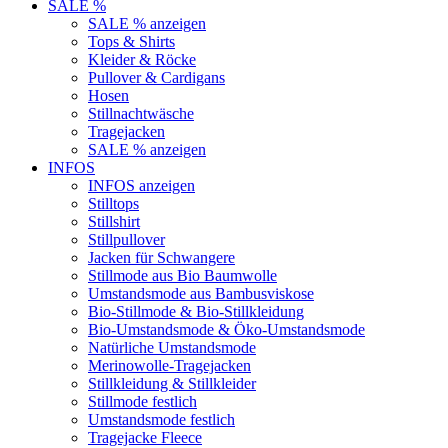
SALE %
SALE % anzeigen
Tops & Shirts
Kleider & Röcke
Pullover & Cardigans
Hosen
Stillnachtwäsche
Tragejacken
SALE % anzeigen
INFOS
INFOS anzeigen
Stilltops
Stillshirt
Stillpullover
Jacken für Schwangere
Stillmode aus Bio Baumwolle
Umstandsmode aus Bambusviskose
Bio-Stillmode & Bio-Stillkleidung
Bio-Umstandsmode & Öko-Umstandsmode
Natürliche Umstandsmode
Merinowolle-Tragejacken
Stillkleidung & Stillkleider
Stillmode festlich
Umstandsmode festlich
Tragejacke Fleece