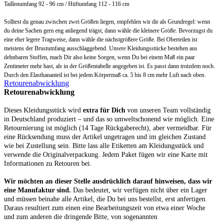
Taillenumfang 92 - 96 cm / Hüftumfang 112 - 116 cm
Solltest du genau zwischen zwei Größen liegen, empfehlen wir dir als Grundregel: wenn
du deine Sachen gern eng anliegend trägst, dann wähle die kleinere Größe. Bevorzugst du
eine eher legere Tragweise, dann wähle die
nächstgrößere Größe
. Bei Oberteilen ist
meistens der Brustumfang ausschlaggebend.
Unsere Kleidungsstücke bestehen aus
dehnbaren Stoffen, mach Dir also keine Sorgen, wenn Du bei einem Maß ein paar
Zentimeter mehr hast, als in der Größentabelle angegeben ist. Es passt dann trotzdem noch.
Durch den Elasthananteil ist bei jedem Körpermaß ca. 5 bis 8 cm mehr Luft nach oben.
Retourenabwicklung
Retourenabwicklung
Dieses Kleidungsstück wird
extra für Dich
von unseren Team vollständig
in Deutschland produziert – und das so umweltschonend wie möglich. Eine
Retournierung ist möglich (14 Tage Rückgaberecht), aber vermeidbar. Für
eine Rücksendung muss der Artikel ungetragen und im gleichen Zustand
wie bei Zustellung sein. Bitte lass alle Etiketten am Kleidungsstück und
verwende die Originalverpackung. Jedem Paket fügen wir eine Karte mit
Informationen zu Retouren bei.
Wir möchten an dieser Stelle ausdrücklich darauf hinweisen, dass wir
eine Manufaktur sind.
Das bedeutet, wir verfügen nicht über ein Lager
und müssen beinahe alle Artikel, die Du bei uns bestellst, erst anfertigen.
Daraus resultiert zum einen eine Bearbeitungszeit von etwa einer Woche
und zum anderen die dringende Bitte, von sogenannten