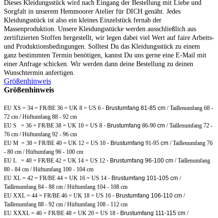
Dieses Kleidungsstück wird nach Eingang der Bestellung mit Liebe und
Sorgfalt in unserem Hemmoorer Atelier für DICH genäht. Jedes
Kleidungsstück ist also ein kleines Einzelstück fernab der
Massenproduktion. Unsere Kleidungsstücke werden ausschließlich aus
zertifizierten Stoffen hergestellt, wir legen dabei viel Wert auf faire Arbeits-
und Produktionsbedingungen. Solltest Du das Kleidungsstück zu einem
ganz bestimmten Termin benötigen, kannst Du uns gerne eine E-Mail mit
einer Anfrage schicken. Wir werden dann deine Bestellung zu deinen
Wunschtermin anfertigen.
Größenhinweis
Größenhinweis
EU XS = 34 = FR/BE 36 = UK 8 = US 6
- Brustumfang 81-85 cm
/ Taillenumfang 68 -
72 cm / Hüftumfang 88 - 92 cm
EU S = 36 = FR/BE 38 = UK 10 = US 8
- Brustumfang
86-90
cm
/ Taillenumfang 72 -
76 cm / Hüftumfang 92 - 96 cm
EU M = 38 = FR/BE 40 = UK 12 = US 10
- Brustumfang
91-95
cm
/ Taillenumfang 76
- 80 cm / Hüftumfang 96 - 100 cm
EU L = 40 = FR/BE 42 = UK 14 = US 12
- Brustumfang 96-100 cm
/ Taillenumfang
80 - 84 cm / Hüftumfang 100 - 104 cm
EU XL = 42 = FR/BE 44 = UK 16 = US 14
- Brustumfang 101-105 cm
/
Taillenumfang 84 - 88 cm / Hüftumfang 104 - 108 cm
EU XXL = 44 = FR/BE 46 = UK 18 = US 16
- Brustumfang 106-110 cm
/
Taillenumfang 88 - 92 cm / Hüftumfang 108 - 112 cm
EU XXXL = 46 = FR/BE 48 = UK 20 = US 18
- Brustumfang 111-115 cm
/