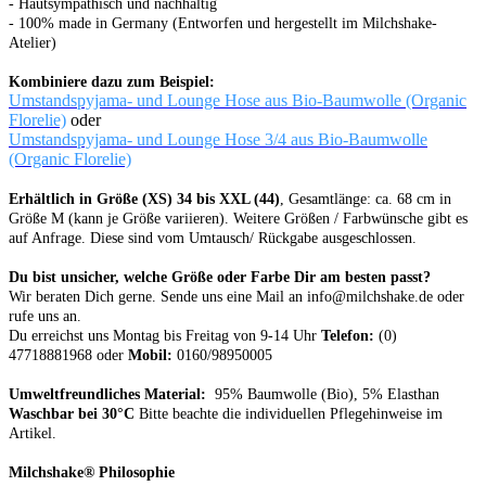
- Hautsympathisch und nachhaltig
- 100% made in Germany (Entworfen und hergestellt im Milchshake-
Atelier)
Kombiniere dazu zum Beispiel:
Umstandspyjama- und Lounge Hose aus Bio-Baumwolle (Organic
Florelie)
oder
Umstandspyjama- und Lounge Hose 3/4 aus Bio-Baumwolle
(Organic Florelie)
Erhältlich in Größe
(XS) 34 bis XXL (44)
, Gesamtlänge: ca. 68 cm in
Größe M (kann je Größe variieren).
Weitere Größen / Farbwünsche
gibt es
auf Anfrage.
Diese
sind vom Umtausch/ Rückgabe ausgeschlossen.
Du bist unsicher, welche Größe oder Farbe Dir am besten passt?
Wir beraten Dich gerne. Sende uns eine Mail an info@milchshake.de oder
rufe uns an.
Du erreichst uns Montag bis Freitag von 9-14 Uhr
Telefon:
(0)
47718881968 oder
Mobil:
0160/98950005
Umweltfreundliches Material:
95% Baumwolle (Bio), 5% Elasthan
Waschbar bei 30°C
Bitte beachte die individuellen Pflegehinweise im
Artikel.
Milchshake® Philosophie