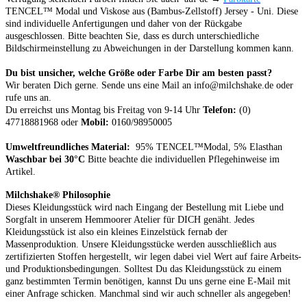
TENCEL™ Modal und Viskose aus (Bambus-Zellstoff) Jersey - Uni.
Diese
sind individuelle Anfertigungen und daher von der Rückgabe
ausgeschlossen.
Bitte beachten Sie, dass es durch unterschiedliche
Bildschirmeinstellung zu Abweichungen in der Darstellung kommen kann.
Du bist unsicher, welche Größe oder Farbe Dir am besten passt?
Wir beraten Dich gerne. Sende uns eine Mail an info@milchshake.de oder
rufe uns an.
Du erreichst uns Montag bis Freitag von 9-14 Uhr
Telefon:
(0)
47718881968 oder
Mobil:
0160/98950005
Umweltfreundliches Material:
95% TENCEL™Modal, 5% Elasthan
Waschbar bei 30°C
Bitte beachte die individuellen Pflegehinweise im
Artikel.
Milchshake® Philosophie
Dieses Kleidungsstück wird nach Eingang der Bestellung mit Liebe und
Sorgfalt in unserem Hemmoorer Atelier für DICH genäht. Jedes
Kleidungsstück ist also ein kleines Einzelstück fernab der
Massenproduktion. Unsere Kleidungsstücke werden ausschließlich aus
zertifizierten Stoffen hergestellt, wir legen dabei viel Wert auf faire Arbeits-
und Produktionsbedingungen. Solltest Du das Kleidungsstück zu einem
ganz bestimmten Termin benötigen, kannst Du uns gerne eine E-Mail mit
einer Anfrage schicken. Manchmal sind wir auch schneller als angegeben!