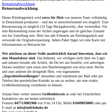
Retourenabwicklung
Retourenabwicklung
Dieses Kleidungsstück wird
extra für Dich
von unseren Team vollständig
in Deutschland produziert – und das so umweltschonend wie möglich. Eine
Retournierung ist möglich (14 Tage Rückgaberecht), aber vermeidbar. Für
eine Rücksendung muss der Artikel ungetragen und im gleichen Zustand
wie bei Zustellung sein. Bitte lass alle Etiketten am Kleidungsstück und
verwende die Originalverpackung. Jedem Paket fügen wir eine Karte mit
Informationen zu Retouren bei.
Wir möchten an dieser Stelle ausdrücklich darauf hinweisen, dass wir
eine Manufaktur sind.
Das bedeutet, wir verfügen nicht über ein Lager
und müssen beinahe alle Artikel, die Du bei uns bestellst, erst anfertigen.
Daraus resultiert zum einen eine Bearbeitungszeit von etwa einer Woche
und zum anderen die dringende Bitte, von sogenannten
„Anprobierbestellungen“
abzusehen und stattdessen per Mail oder per
Telefon den persönlichen Kontakt zu uns zu suchen, um eine exakte
Größenbestimmung vornehmen zu können.
Schaue bitte vorher unseren
Größenhinweis
an oder bei Unsicherheit
kontaktiere uns am besten telefonisch.
Festnetz
04771/8881968
von 9 bis 14 Uhr, Mobil
016098950005
oder per
E-mail an
info@milchshake.de