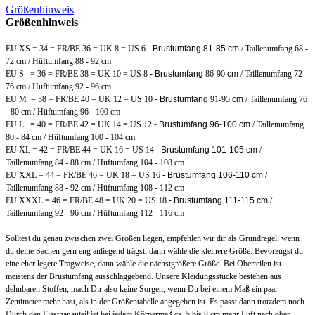
Größenhinweis
Größenhinweis
EU XS = 34 = FR/BE 36 = UK 8 = US 6
- Brustumfang 81-85 cm
/ Taillenumfang 68 -
72 cm / Hüftumfang 88 - 92 cm
EU S = 36 = FR/BE 38 = UK 10 = US 8
- Brustumfang
86-90
cm
/ Taillenumfang 72 -
76 cm / Hüftumfang 92 - 96 cm
EU M = 38 = FR/BE 40 = UK 12 = US 10
- Brustumfang
91-95
cm
/ Taillenumfang 76
- 80 cm / Hüftumfang 96 - 100 cm
EU L = 40 = FR/BE 42 = UK 14 = US 12
- Brustumfang 96-100 cm
/ Taillenumfang
80 - 84 cm / Hüftumfang 100 - 104 cm
EU XL = 42 = FR/BE 44 = UK 16 = US 14
- Brustumfang 101-105 cm
/
Taillenumfang 84 - 88 cm / Hüftumfang 104 - 108 cm
EU XXL = 44 = FR/BE 46 = UK 18 = US 16
- Brustumfang 106-110 cm
/
Taillenumfang 88 - 92 cm / Hüftumfang 108 - 112 cm
EU XXXL = 46 = FR/BE 48 = UK 20 = US 18
- Brustumfang 111-115 cm
/
Taillenumfang 92 - 96 cm / Hüftumfang 112 - 116 cm
Solltest du genau zwischen zwei Größen liegen, empfehlen wir dir als Grundregel: wenn
du deine Sachen gern eng anliegend trägst, dann wähle die kleinere Größe. Bevorzugst du
eine eher legere Tragweise, dann wähle die
nächstgrößere Größe
. Bei Oberteilen ist
meistens der Brustumfang ausschlaggebend.
Unsere Kleidungsstücke bestehen aus
dehnbaren Stoffen, mach Dir also keine Sorgen, wenn Du bei einem Maß ein paar
Zentimeter mehr hast, als in der Größentabelle angegeben ist. Es passt dann trotzdem noch.
Durch den Elasthananteil ist bei jedem Körpermaß ca. 5 bis 8 cm mehr Luft nach oben.