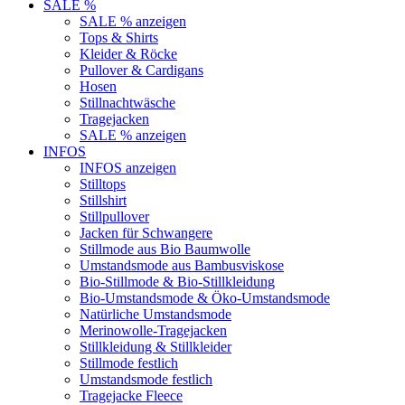
SALE %
SALE % anzeigen
Tops & Shirts
Kleider & Röcke
Pullover & Cardigans
Hosen
Stillnachtwäsche
Tragejacken
SALE % anzeigen
INFOS
INFOS anzeigen
Stilltops
Stillshirt
Stillpullover
Jacken für Schwangere
Stillmode aus Bio Baumwolle
Umstandsmode aus Bambusviskose
Bio-Stillmode & Bio-Stillkleidung
Bio-Umstandsmode & Öko-Umstandsmode
Natürliche Umstandsmode
Merinowolle-Tragejacken
Stillkleidung & Stillkleider
Stillmode festlich
Umstandsmode festlich
Tragejacke Fleece