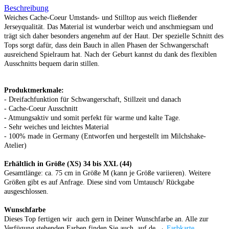
Beschreibung
Weiches Cache-Coeur Umstands- und Stilltop aus weich fließender
Jerseyqualität. Das Material ist wunderbar weich und anschmiegsam und
trägt sich daher besonders angenehm auf der Haut. Der spezielle Schnitt des
Tops sorgt dafür, dass dein Bauch in allen Phasen der Schwangerschaft
ausreichend Spielraum hat. Nach der Geburt kannst du dank des flexiblen
Ausschnitts bequem darin stillen.
Produktmerkmale:
- Dreifachfunktion für Schwangerschaft, Stillzeit und danach
- Cache-Coeur Ausschnitt
- Atmungsaktiv und somit perfekt für warme und kalte Tage.
- Sehr weiches und leichtes Material
-
100% made in Germany (Entworfen und hergestellt im Milchshake-
Atelier)
Erhältlich in Größe
(XS) 34 bis XXL (44)
Gesamtlänge: ca. 75 cm in Größe M (kann je Größe variieren).
Weitere
Größen
gibt es auf Anfrage.
Diese
sind vom Umtausch/ Rückgabe
ausgeschlossen.
Wunschfarbe
Dieses Top fertigen wir auch gern in Deiner Wunschfarbe an. Alle zur
Verfügung stehenden Farben finden Sie auch auf de →
Farbkarte