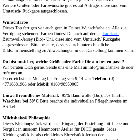
Weitere Größen oder Farbwünsche
gibt es auf Anfrage, d
iese
sind vom
Umtausch/ Rückgabe ausgeschlossen.
Wunschfarbe
Dieses Top fertigen wir auch gern in Deiner Wunschfarbe an. Alle zur
Verfügung stehenden Farben findest Du auch auf der →
Farbkarte
Baumwoll-Jersey (Bio)- Uni,
diese
sind vom Umtausch/ Rückgabe
ausgeschlossen.
Bitte beachte, dass es durch unterschiedliche
Bildschirmeinstellung zu Abweichungen in der Darstellung kommen kann.
Du bist unsicher, welche Größe oder Farbe Dir am besten passt?
Wir beraten Dich gerne. Sende uns eine Mail an info@milchshake.de oder
rufe uns an.
Du erreichst uns Montag bis Freitag von 9-14 Uhr
Telefon:
(0)
47718881968 oder
Mobil:
0160/98950005
Umweltfreundliches Material:
95% Baumwolle (Bio), 5% Elasthan
Waschbar bei 30°C
Bitte beachte die individuellen Pflegehinweise im
Artikel.
Milchshake® Philosophie
Dieses Kleidungsstück wird nach Eingang der Bestellung mit Liebe und
Sorgfalt in unserem Hemmoorer Atelier für DICH genäht. Jedes
Kleidungsstück ist also ein kleines Einzelstück fernab der