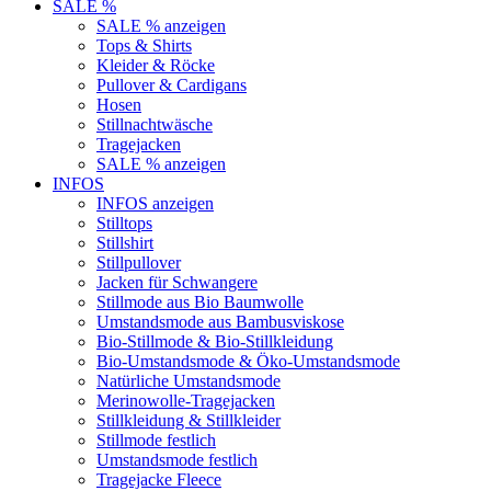
SALE %
SALE % anzeigen
Tops & Shirts
Kleider & Röcke
Pullover & Cardigans
Hosen
Stillnachtwäsche
Tragejacken
SALE % anzeigen
INFOS
INFOS anzeigen
Stilltops
Stillshirt
Stillpullover
Jacken für Schwangere
Stillmode aus Bio Baumwolle
Umstandsmode aus Bambusviskose
Bio-Stillmode & Bio-Stillkleidung
Bio-Umstandsmode & Öko-Umstandsmode
Natürliche Umstandsmode
Merinowolle-Tragejacken
Stillkleidung & Stillkleider
Stillmode festlich
Umstandsmode festlich
Tragejacke Fleece