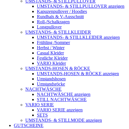
UMSTANDS- & STILLPULLOVER
UMSTANDS- & STILLPULLOVER anzeigen
Kapuzenpullover / Hoodies
Rundhals & V-Ausschnitt
Roll-/Schalkragen
Longpullover
UMSTANDS- & STILLKLEIDER
UMSTANDS- & STILLKLEIDER anzeigen
Frühling /Sommer
Herbst / Winter
Casual Kleider
Festliche Kleider
VARIO Kleider
UMSTANDS-HOSEN & RÖCKE
UMSTANDS-HOSEN & RÖCKE anzeigen
Umstandshosen
Umstandsröcke
NACHTWÄSCHE
NACHTWÄSCHE anzeigen
STILL NACHTWÄSCHE
VARIO SERIE
VARIO SERIE anzeigen
SETS
UMSTANDS- & STILLMODE anzeigen
GUTSCHEINE