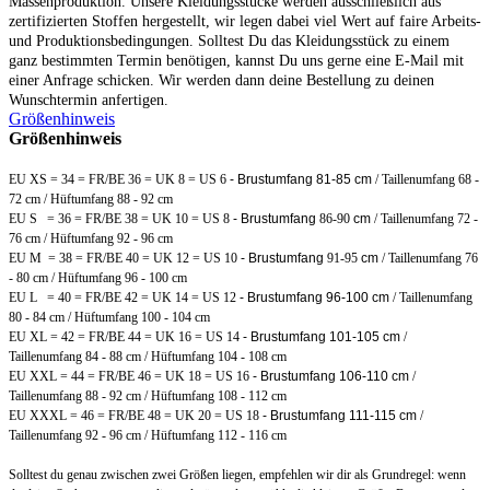
Massenproduktion. Unsere Kleidungsstücke werden ausschließlich aus
zertifizierten Stoffen hergestellt, wir legen dabei viel Wert auf faire Arbeits-
und Produktionsbedingungen. Solltest Du das Kleidungsstück zu einem
ganz bestimmten Termin benötigen, kannst Du uns gerne eine E-Mail mit
einer Anfrage schicken. Wir werden dann deine Bestellung zu deinen
Wunschtermin anfertigen.
Größenhinweis
Größenhinweis
EU XS = 34 = FR/BE 36 = UK 8 = US 6
- Brustumfang 81-85 cm
/ Taillenumfang 68 -
72 cm / Hüftumfang 88 - 92 cm
EU S = 36 = FR/BE 38 = UK 10 = US 8
- Brustumfang
86-90
cm
/ Taillenumfang 72 -
76 cm / Hüftumfang 92 - 96 cm
EU M = 38 = FR/BE 40 = UK 12 = US 10
- Brustumfang
91-95
cm
/ Taillenumfang 76
- 80 cm / Hüftumfang 96 - 100 cm
EU L = 40 = FR/BE 42 = UK 14 = US 12
- Brustumfang 96-100 cm
/ Taillenumfang
80 - 84 cm / Hüftumfang 100 - 104 cm
EU XL = 42 = FR/BE 44 = UK 16 = US 14
- Brustumfang 101-105 cm
/
Taillenumfang 84 - 88 cm / Hüftumfang 104 - 108 cm
EU XXL = 44 = FR/BE 46 = UK 18 = US 16
- Brustumfang 106-110 cm
/
Taillenumfang 88 - 92 cm / Hüftumfang 108 - 112 cm
EU XXXL = 46 = FR/BE 48 = UK 20 = US 18
- Brustumfang 111-115 cm
/
Taillenumfang 92 - 96 cm / Hüftumfang 112 - 116 cm
Solltest du genau zwischen zwei Größen liegen, empfehlen wir dir als Grundregel: wenn