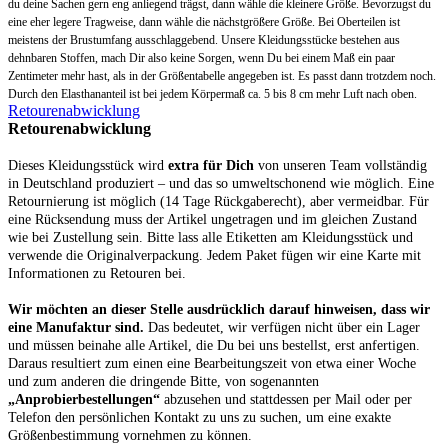
du deine Sachen gern eng anliegend trägst, dann wähle die kleinere Größe. Bevorzugst du
eine eher legere Tragweise, dann wähle die
nächstgrößere Größe
. Bei Oberteilen ist
meistens der Brustumfang ausschlaggebend.
Unsere Kleidungsstücke bestehen aus
dehnbaren Stoffen, mach Dir also keine Sorgen, wenn Du bei einem Maß ein paar
Zentimeter mehr hast, als in der Größentabelle angegeben ist. Es passt dann trotzdem noch.
Durch den Elasthananteil ist bei jedem Körpermaß ca. 5 bis 8 cm mehr Luft nach oben.
Retourenabwicklung
Retourenabwicklung
Dieses Kleidungsstück wird
extra für Dich
von unseren Team vollständig
in Deutschland produziert – und das so umweltschonend wie möglich. Eine
Retournierung ist möglich (14 Tage Rückgaberecht), aber vermeidbar. Für
eine Rücksendung muss der Artikel ungetragen und im gleichen Zustand
wie bei Zustellung sein. Bitte lass alle Etiketten am Kleidungsstück und
verwende die Originalverpackung. Jedem Paket fügen wir eine Karte mit
Informationen zu Retouren bei.
Wir möchten an dieser Stelle ausdrücklich darauf hinweisen, dass wir
eine Manufaktur sind.
Das bedeutet, wir verfügen nicht über ein Lager
und müssen beinahe alle Artikel, die Du bei uns bestellst, erst anfertigen.
Daraus resultiert zum einen eine Bearbeitungszeit von etwa einer Woche
und zum anderen die dringende Bitte, von sogenannten
„Anprobierbestellungen“
abzusehen und stattdessen per Mail oder per
Telefon den persönlichen Kontakt zu uns zu suchen, um eine exakte
Größenbestimmung vornehmen zu können.