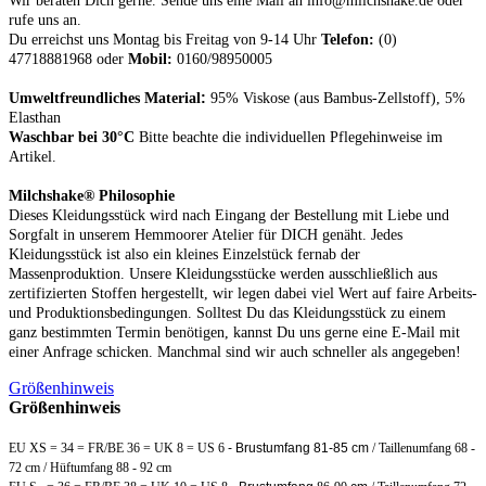
Wir beraten Dich gerne. Sende uns eine Mail an info@milchshake.de oder
rufe uns an.
Du erreichst uns Montag bis Freitag von 9-14 Uhr
Telefon:
(0)
47718881968 oder
Mobil:
0160/98950005
:
Umweltfreundliches Material
95% Viskose (aus Bambus-Zellstoff), 5%
Elasthan
Waschbar bei 30°C
Bitte beachte die individuellen Pflegehinweise im
Artikel.
Milchshake® Philosophie
Dieses Kleidungsstück wird nach Eingang der Bestellung mit Liebe und
Sorgfalt in unserem Hemmoorer Atelier für DICH genäht. Jedes
Kleidungsstück ist also ein kleines Einzelstück fernab der
Massenproduktion. Unsere Kleidungsstücke werden ausschließlich aus
zertifizierten Stoffen hergestellt, wir legen dabei viel Wert auf faire Arbeits-
und Produktionsbedingungen. Solltest Du das Kleidungsstück zu einem
ganz bestimmten Termin benötigen, kannst Du uns gerne eine E-Mail mit
einer Anfrage schicken. Manchmal sind wir auch schneller als angegeben!
Größenhinweis
Größenhinweis
EU XS = 34 = FR/BE 36 = UK 8 = US 6
- Brustumfang 81-85 cm
/ Taillenumfang 68 -
72 cm / Hüftumfang 88 - 92 cm