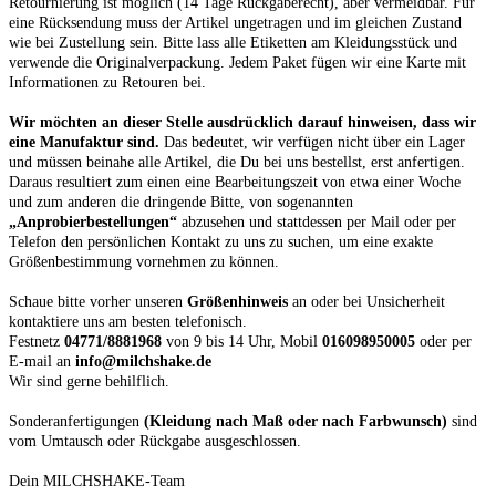
Retournierung ist möglich (14 Tage Rückgaberecht), aber vermeidbar. Für
eine Rücksendung muss der Artikel ungetragen und im gleichen Zustand
wie bei Zustellung sein. Bitte lass alle Etiketten am Kleidungsstück und
verwende die Originalverpackung. Jedem Paket fügen wir eine Karte mit
Informationen zu Retouren bei.
Wir möchten an dieser Stelle ausdrücklich darauf hinweisen, dass wir
eine Manufaktur sind.
Das bedeutet, wir verfügen nicht über ein Lager
und müssen beinahe alle Artikel, die Du bei uns bestellst, erst anfertigen.
Daraus resultiert zum einen eine Bearbeitungszeit von etwa einer Woche
und zum anderen die dringende Bitte, von sogenannten
„Anprobierbestellungen“
abzusehen und stattdessen per Mail oder per
Telefon den persönlichen Kontakt zu uns zu suchen, um eine exakte
Größenbestimmung vornehmen zu können.
Schaue bitte vorher unseren
Größenhinweis
an oder bei Unsicherheit
kontaktiere uns am besten telefonisch.
Festnetz
04771/8881968
von 9 bis 14 Uhr, Mobil
016098950005
oder per
E-mail an
info@milchshake.de
Wir sind gerne behilflich.
Sonderanfertigungen
(Kleidung nach Maß oder nach Farbwunsch)
sind
vom Umtausch oder Rückgabe ausgeschlossen.
Dein MILCHSHAKE-Team