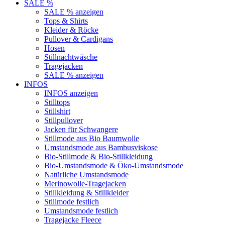
SALE %
SALE % anzeigen
Tops & Shirts
Kleider & Röcke
Pullover & Cardigans
Hosen
Stillnachtwäsche
Tragejacken
SALE % anzeigen
INFOS
INFOS anzeigen
Stilltops
Stillshirt
Stillpullover
Jacken für Schwangere
Stillmode aus Bio Baumwolle
Umstandsmode aus Bambusviskose
Bio-Stillmode & Bio-Stillkleidung
Bio-Umstandsmode & Öko-Umstandsmode
Natürliche Umstandsmode
Merinowolle-Tragejacken
Stillkleidung & Stillkleider
Stillmode festlich
Umstandsmode festlich
Tragejacke Fleece