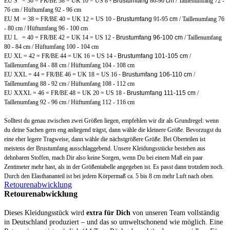
EU S = 36 = FR/BE 38 = UK 10 = US 8
- Brustumfang
86-90
cm
/ Taillenumfang 72 -
76 cm / Hüftumfang 92 - 96 cm
EU M = 38 = FR/BE 40 = UK 12 = US 10
- Brustumfang
91-95
cm
/ Taillenumfang 76
- 80 cm / Hüftumfang 96 - 100 cm
EU L = 40 = FR/BE 42 = UK 14 = US 12
- Brustumfang 96-100 cm
/ Taillenumfang
80 - 84 cm / Hüftumfang 100 - 104 cm
EU XL = 42 = FR/BE 44 = UK 16 = US 14
- Brustumfang 101-105 cm
/
Taillenumfang 84 - 88 cm / Hüftumfang 104 - 108 cm
EU XXL = 44 = FR/BE 46 = UK 18 = US 16
- Brustumfang 106-110 cm
/
Taillenumfang 88 - 92 cm / Hüftumfang 108 - 112 cm
EU XXXL = 46 = FR/BE 48 = UK 20 = US 18
- Brustumfang 111-115 cm
/
Taillenumfang 92 - 96 cm / Hüftumfang 112 - 116 cm
Solltest du genau zwischen zwei Größen liegen, empfehlen wir dir als Grundregel: wenn
du deine Sachen gern eng anliegend trägst, dann wähle die kleinere Größe. Bevorzugst du
eine eher legere Tragweise, dann wähle die
nächstgrößere Größe
. Bei Oberteilen ist
meistens der Brustumfang ausschlaggebend.
Unsere Kleidungsstücke bestehen aus
dehnbaren Stoffen, mach Dir also keine Sorgen, wenn Du bei einem Maß ein paar
Zentimeter mehr hast, als in der Größentabelle angegeben ist. Es passt dann trotzdem noch.
Durch den Elasthananteil ist bei jedem Körpermaß ca. 5 bis 8 cm mehr Luft nach oben.
Retourenabwicklung
Retourenabwicklung
Dieses Kleidungsstück wird
extra für Dich
von unseren Team vollständig
in Deutschland produziert – und das so umweltschonend wie möglich. Eine