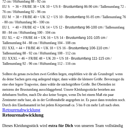
72 cm / Hüftumfang 88 - 92 cm
EU S = 36 = FR/BE 38 = UK 10 = US 8
- Brustumfang
86-90
cm
/ Taillenumfang 72 -
76 cm / Hüftumfang 92 - 96 cm
EU M = 38 = FR/BE 40 = UK 12 = US 10
- Brustumfang
91-95
cm
/ Taillenumfang 76
- 80 cm / Hüftumfang 96 - 100 cm
EU L = 40 = FR/BE 42 = UK 14 = US 12
- Brustumfang 96-100 cm
/ Taillenumfang
80 - 84 cm / Hüftumfang 100 - 104 cm
EU XL = 42 = FR/BE 44 = UK 16 = US 14
- Brustumfang 101-105 cm
/
Taillenumfang 84 - 88 cm / Hüftumfang 104 - 108 cm
EU XXL = 44 = FR/BE 46 = UK 18 = US 16
- Brustumfang 106-110 cm
/
Taillenumfang 88 - 92 cm / Hüftumfang 108 - 112 cm
EU XXXL = 46 = FR/BE 48 = UK 20 = US 18
- Brustumfang 111-115 cm
/
Taillenumfang 92 - 96 cm / Hüftumfang 112 - 116 cm
Solltest du genau zwischen zwei Größen liegen, empfehlen wir dir als Grundregel: wenn
du deine Sachen gern eng anliegend trägst, dann wähle die kleinere Größe. Bevorzugst du
eine eher legere Tragweise, dann wähle die
nächstgrößere Größe
. Bei Oberteilen ist
meistens der Brustumfang ausschlaggebend.
Unsere Kleidungsstücke bestehen aus
dehnbaren Stoffen, mach Dir also keine Sorgen, wenn Du bei einem Maß ein paar
Zentimeter mehr hast, als in der Größentabelle angegeben ist. Es passt dann trotzdem noch.
Durch den Elasthananteil ist bei jedem Körpermaß ca. 5 bis 8 cm mehr Luft nach oben.
Retourenabwicklung
Retourenabwicklung
Dieses Kleidungsstück wird
extra für Dich
von unseren Team vollständig