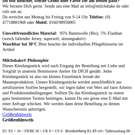
Du bist unsicher, welche Größe oder Farbe Dir am besten passt?
Wir beraten Dich gerne. Sende uns eine Mail an info@milchshake.de oder
rufe uns an.
Du erreichst uns Montag bis Freitag von 9-14 Uhr
Telefon:
(0)
47718881968 oder
Mobil:
0160/98950005
Umweltfreundliches Material:
95% Baumwolle (Bio), 5% Elasthan
(weich fallender Jersey, supersoft, atmungsaktiv)
Waschbar bei 30°C
Bitte beachte die individuellen Pflegehinweise im
Artikel.
Milchshake® Philosophie
Dieses Kleidungsstück wird nach Eingang der Bestellung mit Liebe und
Sorgfalt in unserem Hemmoorer Atelier für DICH genäht. Jedes
Kleidungsstück ist also ein kleines Einzelstück fernab der
Massenproduktion. Unsere Kleidungsstücke werden ausschließlich aus
zertifizierten Stoffen hergestellt, wir legen dabei viel Wert auf faire Arbeits-
und Produktionsbedingungen. Solltest Du das Kleidungsstück zu einem
ganz bestimmten Termin benötigen, kannst Du uns gerne eine E-Mail mit
einer Anfrage schicken. Wir werden dann deine Bestellung zu deinen
Wunschtermin anfertigen.
Größenhinweis
Größenhinweis
EU XS = 34 = FR/BE 36 = UK 8 = US 6
- Brustumfang 81-85 cm
/ Taillenumfang 68 -