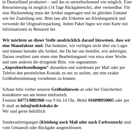
in Deutschland produziert – und das so umweltschonend wie möglich. Eine
Retournierung ist möglich (14 Tage Rückgaberecht), aber vermeidbar. Für
eine Rücksendung muss der Artikel ungetragen und im gleichen Zustand
wie bei Zustellung sein. Bitte lass alle Etiketten am Kleidungsstück und
verwende die Originalverpackung. Jedem Paket fügen wir eine Karte mit
Informationen zu Retouren bei.
Wir möchten an dieser Stelle ausdrücklich darauf hinweisen, dass wir
eine Manufaktur sind.
Das bedeutet, wir verfügen nicht über ein Lager
und müssen beinahe alle Artikel, die Du bei uns bestellst, erst anfertigen.
Daraus resultiert zum einen eine Bearbeitungszeit von etwa einer Woche
und zum anderen die dringende Bitte, von sogenannten
„Anprobierbestellungen“
abzusehen und stattdessen per Mail oder per
Telefon den persönlichen Kontakt zu uns zu suchen, um eine exakte
Größenbestimmung vornehmen zu können.
Schaue bitte vorher unseren
Größenhinweis
an oder bei Unsicherheit
kontaktiere uns am besten telefonisch.
Festnetz
04771/8881968
von 9 bis 14 Uhr, Mobil
016098950005
oder per
E-mail an
info@milchshake.de
Wir sind gerne behilflich.
Sonderanfertigungen
(Kleidung nach Maß oder nach Farbwunsch)
sind
vom Umtausch oder Rückgabe ausgeschlossen.