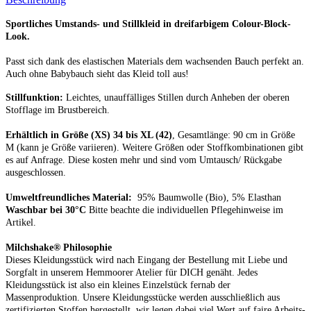
Sportliches Umstands- und Stillkleid in dreifarbigem Colour-Block-
Look.
Passt sich dank des elastischen Materials dem wachsenden Bauch perfekt an.
Auch ohne Babybauch sieht das Kleid toll aus!
Stillfunktion:
Leichtes, unauffälliges Stillen durch Anheben der oberen
Stofflage im Brustbereich.
Erhältlich in Größe
(XS) 34 bis XL (42)
, Gesamtlänge: 90 cm in Größe
M (kann je Größe variieren).
Weitere Größen
oder Stoffkombinationen gibt
es auf Anfrage.
Diese kosten
mehr und sind vom Umtausch/ Rückgabe
ausgeschlossen.
Umweltfreundliches Material:
95% Baumwolle (Bio), 5% Elasthan
Waschbar bei 30°C
Bitte beachte die individuellen Pflegehinweise im
Artikel.
Milchshake® Philosophie
Dieses Kleidungsstück wird nach Eingang der Bestellung mit Liebe und
Sorgfalt in unserem Hemmoorer Atelier für DICH genäht. Jedes
Kleidungsstück ist also ein kleines Einzelstück fernab der
Massenproduktion. Unsere Kleidungsstücke werden ausschließlich aus
zertifizierten Stoffen hergestellt, wir legen dabei viel Wert auf faire Arbeits-