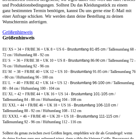
und Produktionsbedingungen. Solltest Du das Kleidungsstück zu einem
ganz bestimmten Termin benötigen, kannst Du uns gerne eine E-Mail mit
einer Anfrage schicken. Wir werden dann deine Bestellung zu deinen
Wunschtermin anfertigen.
Größenhinweis
Größenhinweis
EU XS = 34 = FR/BE 36 = UK 8 = US 6
- Brustumfang 81-85 cm
/ Taillenumfang 68 -
72 cm / Hüftumfang 88 - 92 cm
EU S = 36 = FR/BE 38 = UK 10 = US 8
- Brustumfang
86-90
cm
/ Taillenumfang 72 -
76 cm / Hüftumfang 92 - 96 cm
EU M = 38 = FR/BE 40 = UK 12 = US 10
- Brustumfang
91-95
cm
/ Taillenumfang 76
- 80 cm / Hüftumfang 96 - 100 cm
EU L = 40 = FR/BE 42 = UK 14 = US 12
- Brustumfang 96-100 cm
/ Taillenumfang
80 - 84 cm / Hüftumfang 100 - 104 cm
EU XL = 42 = FR/BE 44 = UK 16 = US 14
- Brustumfang 101-105 cm
/
Taillenumfang 84 - 88 cm / Hüftumfang 104 - 108 cm
EU XXL = 44 = FR/BE 46 = UK 18 = US 16
- Brustumfang 106-110 cm
/
Taillenumfang 88 - 92 cm / Hüftumfang 108 - 112 cm
EU XXXL = 46 = FR/BE 48 = UK 20 = US 18
- Brustumfang 111-115 cm
/
Taillenumfang 92 - 96 cm / Hüftumfang 112 - 116 cm
Solltest du genau zwischen zwei Größen liegen, empfehlen wir dir als Grundregel: wenn
du deine Sachen gern eng anliegend trägst, dann wähle die kleinere Größe. Bevorzugst du