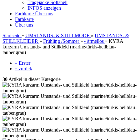
Tragejacke Softshell
INFOS anzeigen
Farbkarte
Über uns
Farbkarte
Über uns
Startseite
»
UMSTANDS- & STILLMODE
»
UMSTANDS- &
STILLKLEIDER
»
Frühling /Sommer
»
• ärmellos
»
KYRA
kurzarm Umstands- und Stillkleid (marine/türkis-hellblau-
taubengrau)
« Erster
« zurück
30
Artikel in dieser Kategorie