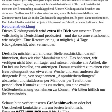
eine eher legere Tragweise, dann wähle die
nächstgrößere Größe
. Bei Oberteilen ist
meistens der Brustumfang ausschlaggebend.
Unsere Kleidungsstücke bestehen aus
dehnbaren Stoffen, mach Dir also keine Sorgen, wenn Du bei einem Maß ein paar
Zentimeter mehr hast, als in der Größentabelle angegeben ist. Es passt dann trotzdem noch.
Durch den Elasthananteil ist bei jedem Körpermaß ca. 5 bis 8 cm mehr Luft nach oben.
Retourenabwicklung
Dieses Kleidungsstück wird
extra für Dich
von unseren Team
vollständig in Deutschland produziert – und das so umweltschonend
wie möglich. Eine Retournierung ist möglich (14 Tage
Rückgaberecht), aber vermeidbar.
Deshalb:
möchten wir an dieser Stelle ausdrücklich darauf
hinweisen, dass wir eine Manufaktur sind. Das bedeutet, wir
verfügen nicht über ein Lager und müssen beinahe alle Artikel, die
Du bei uns bestellst, erst anfertigen. Daraus resultiert zum einen eine
Bearbeitungszeit von etwa einer Woche und zum anderen die
dringende Bitte, von sogenannten „Anprobierbestellungen“
abzusehen und stattdessen per Mail oder per Telefon den
persönlichen Kontakt zu uns zu suchen, um eine exakte
Größenbestimmung vornehmen zu können. Wir bitten höflich um
Ihr Verständnis.
Schaue bitte vorher unseren
Größenhinweis
an oder bei
Unsicherheit kontaktiere uns am besten telefonisch.
Festnetz
04771/8881968
von 9 bis 14 Uhr,