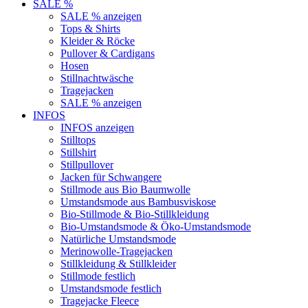
SALE %
SALE % anzeigen
Tops & Shirts
Kleider & Röcke
Pullover & Cardigans
Hosen
Stillnachtwäsche
Tragejacken
SALE % anzeigen
INFOS
INFOS anzeigen
Stilltops
Stillshirt
Stillpullover
Jacken für Schwangere
Stillmode aus Bio Baumwolle
Umstandsmode aus Bambusviskose
Bio-Stillmode & Bio-Stillkleidung
Bio-Umstandsmode & Öko-Umstandsmode
Natürliche Umstandsmode
Merinowolle-Tragejacken
Stillkleidung & Stillkleider
Stillmode festlich
Umstandsmode festlich
Tragejacke Fleece