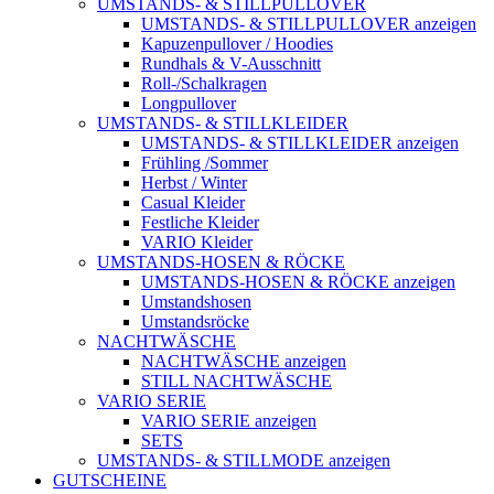
UMSTANDS- & STILLPULLOVER
UMSTANDS- & STILLPULLOVER anzeigen
Kapuzenpullover / Hoodies
Rundhals & V-Ausschnitt
Roll-/Schalkragen
Longpullover
UMSTANDS- & STILLKLEIDER
UMSTANDS- & STILLKLEIDER anzeigen
Frühling /Sommer
Herbst / Winter
Casual Kleider
Festliche Kleider
VARIO Kleider
UMSTANDS-HOSEN & RÖCKE
UMSTANDS-HOSEN & RÖCKE anzeigen
Umstandshosen
Umstandsröcke
NACHTWÄSCHE
NACHTWÄSCHE anzeigen
STILL NACHTWÄSCHE
VARIO SERIE
VARIO SERIE anzeigen
SETS
UMSTANDS- & STILLMODE anzeigen
GUTSCHEINE