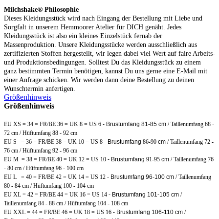
Milchshake® Philosophie
Dieses Kleidungsstück wird nach Eingang der Bestellung mit Liebe und
Sorgfalt in unserem Hemmoorer Atelier für DICH genäht. Jedes
Kleidungsstück ist also ein kleines Einzelstück fernab der
Massenproduktion. Unsere Kleidungsstücke werden ausschließlich aus
zertifizierten Stoffen hergestellt, wir legen dabei viel Wert auf faire Arbeits-
und Produktionsbedingungen. Solltest Du das Kleidungsstück zu einem
ganz bestimmten Termin benötigen, kannst Du uns gerne eine E-Mail mit
einer Anfrage schicken. Wir werden dann deine Bestellung zu deinen
Wunschtermin anfertigen.
Größenhinweis
Größenhinweis
EU XS = 34 = FR/BE 36 = UK 8 = US 6
- Brustumfang 81-85 cm
/ Taillenumfang 68 -
72 cm / Hüftumfang 88 - 92 cm
EU S = 36 = FR/BE 38 = UK 10 = US 8
- Brustumfang
86-90
cm
/ Taillenumfang 72 -
76 cm / Hüftumfang 92 - 96 cm
EU M = 38 = FR/BE 40 = UK 12 = US 10
- Brustumfang
91-95
cm
/ Taillenumfang 76
- 80 cm / Hüftumfang 96 - 100 cm
EU L = 40 = FR/BE 42 = UK 14 = US 12
- Brustumfang 96-100 cm
/ Taillenumfang
80 - 84 cm / Hüftumfang 100 - 104 cm
EU XL = 42 = FR/BE 44 = UK 16 = US 14
- Brustumfang 101-105 cm
/
Taillenumfang 84 - 88 cm / Hüftumfang 104 - 108 cm
EU XXL = 44 = FR/BE 46 = UK 18 = US 16
- Brustumfang 106-110 cm
/